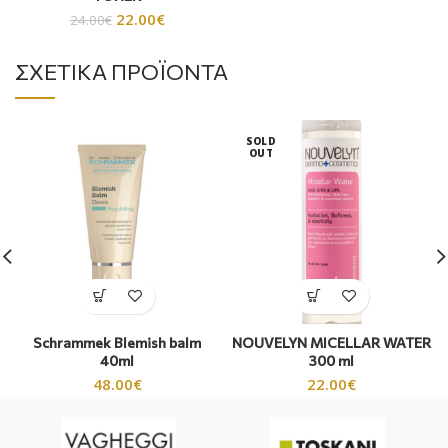
22.00
€
24.00
€
ΣΧΕΤΙΚΆ ΠΡΟΪΌΝΤΑ
SOLD
OUT
Schrammek Blemish balm
NOUVELYN MICELLAR WATER
40ml
300 ml
48.00
€
22.00
€