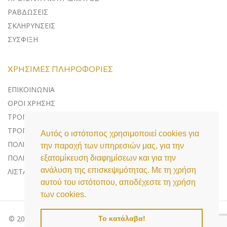
ΡΑΒΔΩΣΕΙΣ
ΣΚΛΗΡΥΝΣΕΙΣ
ΣΥΣΦΙΞΗ
ΧΡΉΣΙΜΕΣ ΠΛΗΡΟΦΟΡΊΕΣ
ΕΠΙΚΟΙΝΩΝΊΑ
ΌΡΟΙ ΧΡΉΣΗΣ
ΤΡΌΠΟΙ ΠΛΗΡΩΜΉΣ
ΤΡΌΠΟΙ ΑΠΟΣΤΟΛΉΣ
Αυτός ο ιστότοπος χρησιμοποιεί cookies για
ΠΟΛΙΤΙΚΉ ΕΠΙΣΤΡΟΦΏΝ
την παροχή των υπηρεσιών μας, για την
ΠΟΛΙΤΙΚΉ ΠΡΟΣΤΑΣΊΑΣ ΔΕΔΟΜΈΝΩΝ
εξατομίκευση διαφημίσεων και για την
ανάλυση της επισκεψιμότητας. Με τη χρήση
ΛΊΣΤΑ COOKIES
αυτού του ιστότοπου, αποδέχεστε τη χρήση
των cookies.
© 2020 Medi Aesthetics, All Rights Reserved | Powered by
Το κατάλαβα!