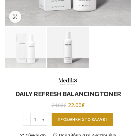
Προβολή
DAILY REFRESH BALANCING TONER
22.00
€
24.00
€
DAILY REFRESH BALANCING TONER ποσότητα
ΠΡΟΣΘΉΚΗ ΣΤΟ ΚΑΛΆΘΙ
Σύγκριση
Προσθήκη στα Αγαπημένα