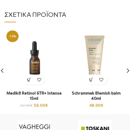
ΣΧΕΤΙΚΆ ΠΡΟΪΌΝΤΑ
-10%
Medik8 Retinol 6TR+ Intense
Schrammek Blemish balm
15ml
40ml
56.00
€
48.00
€
62.00
€