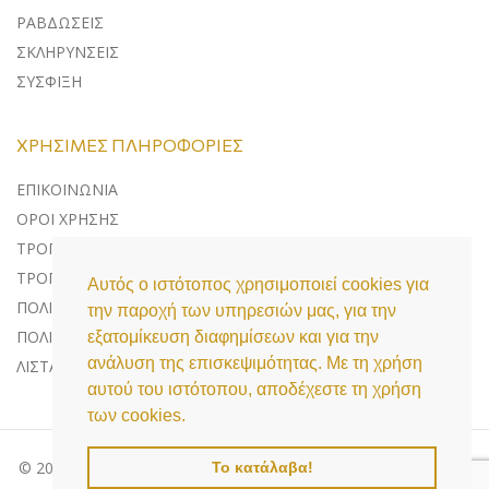
ΡΑΒΔΩΣΕΙΣ
ΣΚΛΗΡΥΝΣΕΙΣ
ΣΥΣΦΙΞΗ
ΧΡΉΣΙΜΕΣ ΠΛΗΡΟΦΟΡΊΕΣ
ΕΠΙΚΟΙΝΩΝΊΑ
ΌΡΟΙ ΧΡΉΣΗΣ
ΤΡΌΠΟΙ ΠΛΗΡΩΜΉΣ
ΤΡΌΠΟΙ ΑΠΟΣΤΟΛΉΣ
Αυτός ο ιστότοπος χρησιμοποιεί cookies για
ΠΟΛΙΤΙΚΉ ΕΠΙΣΤΡΟΦΏΝ
την παροχή των υπηρεσιών μας, για την
ΠΟΛΙΤΙΚΉ ΠΡΟΣΤΑΣΊΑΣ ΔΕΔΟΜΈΝΩΝ
εξατομίκευση διαφημίσεων και για την
ανάλυση της επισκεψιμότητας. Με τη χρήση
ΛΊΣΤΑ COOKIES
αυτού του ιστότοπου, αποδέχεστε τη χρήση
των cookies.
© 2020 Medi Aesthetics, All Rights Reserved | Powered by
Το κατάλαβα!