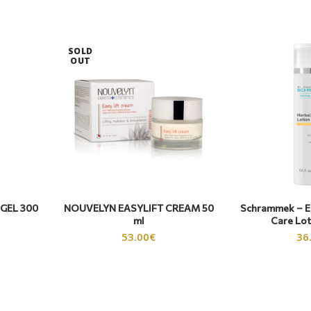
SOLD
OUT
GEL 300
NOUVELYN EASYLIFT CREAM 50
Schrammek – Es
ml
Care Lo
53.00
€
36