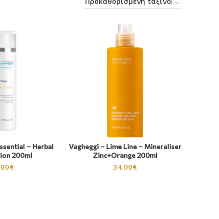
sential – Herbal
Vagheggi – Lime Line – Mineraliser
tion 200ml
Zinc+Orange 200ml
.00
€
34.00
€