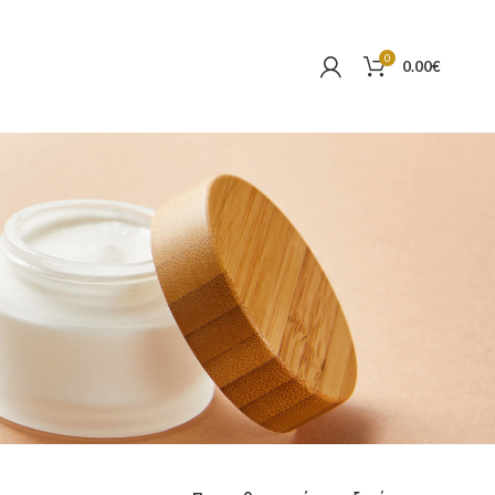
0
0.00
€