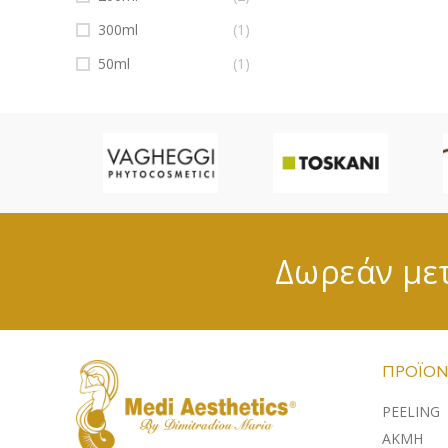
300ml
(1)
50ml
(1)
Δωρεάν μετ
ΠΡΟΪΌΝ
PEELING
ΑΚΜΗ