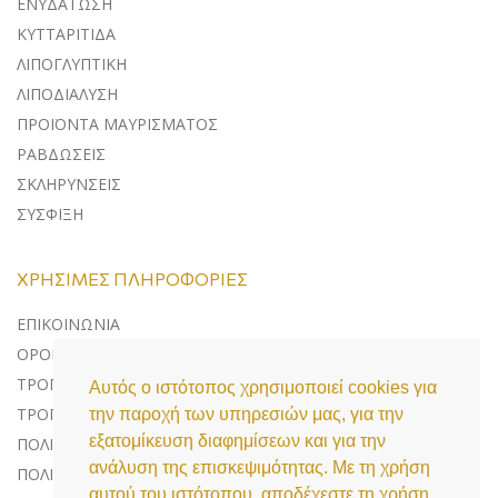
ΕΝΥΔΑΤΩΣΗ
ΚΥΤΤΑΡΙΤΙΔΑ
ΛΙΠΟΓΛΥΠΤΙΚΗ
ΛΙΠΟΔΙΑΛΥΣΗ
ΠΡΟΪΟΝΤΑ ΜΑΥΡΙΣΜΑΤΟΣ
ΡΑΒΔΩΣΕΙΣ
ΣΚΛΗΡΥΝΣΕΙΣ
ΣΥΣΦΙΞΗ
ΧΡΉΣΙΜΕΣ ΠΛΗΡΟΦΟΡΊΕΣ
ΕΠΙΚΟΙΝΩΝΊΑ
ΌΡΟΙ ΧΡΉΣΗΣ
ΤΡΌΠΟΙ ΠΛΗΡΩΜΉΣ
Αυτός ο ιστότοπος χρησιμοποιεί cookies για
ΤΡΌΠΟΙ ΑΠΟΣΤΟΛΉΣ
την παροχή των υπηρεσιών μας, για την
εξατομίκευση διαφημίσεων και για την
ΠΟΛΙΤΙΚΉ ΕΠΙΣΤΡΟΦΏΝ
ανάλυση της επισκεψιμότητας. Με τη χρήση
ΠΟΛΙΤΙΚΉ ΠΡΟΣΤΑΣΊΑΣ ΔΕΔΟΜΈΝΩΝ
αυτού του ιστότοπου, αποδέχεστε τη χρήση