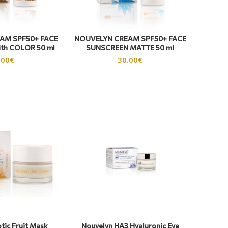
AM SPF50+ FACE
NOUVELYN CREAM SPF50+ FACE
th COLOR 50 ml
SUNSCREEN ΜΑΤΤΕ 50 ml
.00
€
30.00
€
tic Fruit Mask
Nouvelyn HA3 Hyaluronic Eye