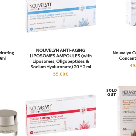
NOUVELYN ANTI-AGING
drating
Nouvelyn Ca
LIPOSOMES AMPOULES (with
0ml
Concent
Liposomes, Oligopeptides &
49
Sodium Hyaluronate) 20 * 2 ml
55.00
€
SOLD
OUT