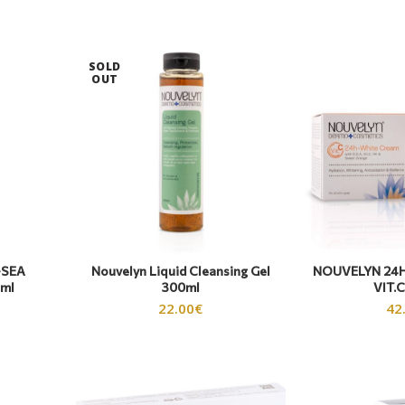
SOLD
OUT
-SEA
Nouvelyn Liquid Cleansing Gel
NOUVELYN 24H
 ml
300ml
VIT.C
22.00
€
42