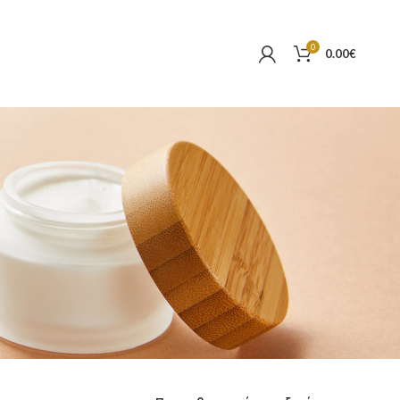
0
0.00
€