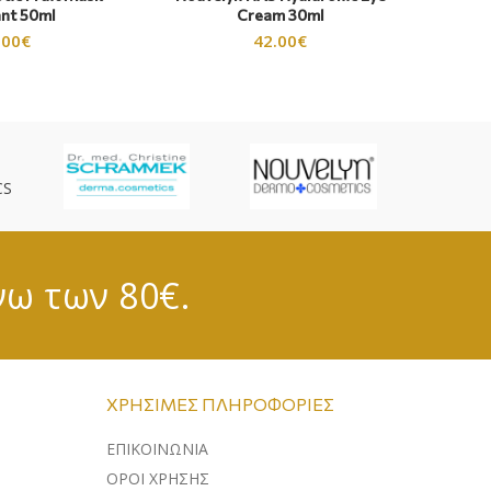
ant 50ml
Cream 30ml
.00
€
42.00
€
CS
νω των 80€.
ΧΡΉΣΙΜΕΣ ΠΛΗΡΟΦΟΡΊΕΣ
ΕΠΙΚΟΙΝΩΝΊΑ
ΌΡΟΙ ΧΡΉΣΗΣ