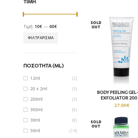
ΤΙΜΗ
SOLD
Τιμή:
10€
—
60€
OUT
ΦΙΛΤΡΆΡΙΣΜΑ
ΠΟΣΌΤΗΤΑ (ML)
12ml
(2)
20 x 2ml
(3)
BODY PEELING GEL
EXFOLIATOR 200
200ml
(3)
27.00
€
300ml
(6)
30ml
(8)
SOLD
OUT
50ml
(14)