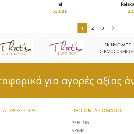
ml
Relax
53.00
€
22
1
2
3
SKINNOVATE
DERMOCOSMETI
αφορικά για αγορές αξίας ά
ΤΑ ΠΡΟΣΏΠΟΥ
ΠΡΟΪΌΝΤΑ ΣΏΜΑΤΟΣ
PEELING
ΑΚΜΗ