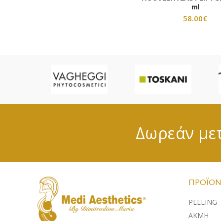
ml
58.00
€
Δωρεάν μετ
ΠΡΟΪΌΝ
PEELING
ΑΚΜΗ