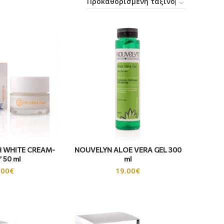
 WHITE CREAM-
NOUVELYN ALOE VERA GEL 300
’ 50 ml
ml
.00
€
19.00
€