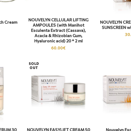
NOUVELYN CELLULAR LIFTING
ich Cream
NOUVELYN CRE
AMPOULES (with Manihot
SUNSCREEN wi
Esculenta Extract (Cassava),
30
Acacia & Rhizobian Gum,
Hyaluronic acid) 20 * 2 ml
60.00
€
SOLD
OUT
SERUM 30
NOUVELYN EASYLIFT CREAM 50
Nouvelyn Exo