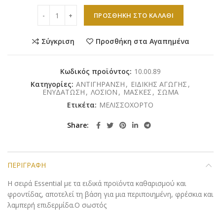
Schrammek - Essential - Herbal Care Lotion 200ml ποσό
ΠΡΟΣΘΉΚΗ ΣΤΟ ΚΑΛΆΘΙ
Σύγκριση
Προσθήκη στα Αγαπημένα
Κωδικός προϊόντος:
10.00.89
Κατηγορίες:
ΑΝΤΙΓΗΡΑΝΣΗ
,
ΕΙΔΙΚΗΣ ΑΓΩΓΗΣ
,
ΕΝΥΔΑΤΩΣΗ
,
ΛΟΣΙΟΝ
,
ΜΑΣΚΕΣ
,
ΣΩΜΑ
Ετικέτα:
ΜΕΛΙΣΣΟΧΟΡΤΟ
Share
ΠΕΡΙΓΡΑΦΉ
H σειρά Essential με τα ειδικά προϊόντα καθαρισμού και
φροντίδας, αποτελεί τη βάση για μια περιποιημένη, φρέσκια και
λαμπερή επιδερμίδα.Ο σωστός