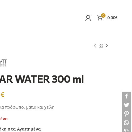
0
0.00
€
R WATER 300 ml
0
€
για πρόσωπο, μάτια και χείλη
μένο
ήκη στα Αγαπημένα