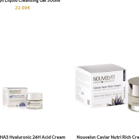
n Liquid Cleansing Gel 300ml
22.00
€
 HA3 Hyaluronic 24Η Acid Cream
Nouvelyn Caviar Nutri Rich C