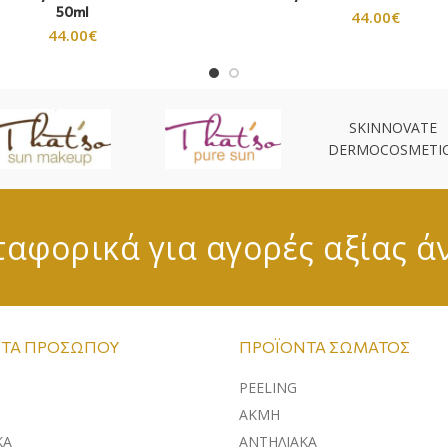
50ml
44.00
€
44.00
€
SKINNOVATE
DERMOCOSMETI
αφορικά για αγορές αξίας ά
ΤΑ ΠΡΟΣΏΠΟΥ
ΠΡΟΪΌΝΤΑ ΣΏΜΑΤΟΣ
PEELING
ΑΚΜΗ
ΚA
ΑΝΤΗΛΙΑΚΑ