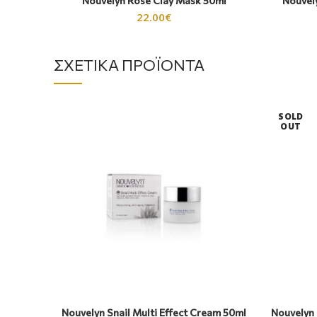
Nouvelyn Rose Clay Mask 50ml
Nouvely
22.00
€
ΣΧΕΤΙΚΆ ΠΡΟΪΌΝΤΑ
SOLD
OUT
Nouvelyn Snail Multi Effect Cream 50ml
Nouvelyn