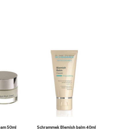
-10%
ream 50ml
Schrammek Blemish balm 40ml
Med