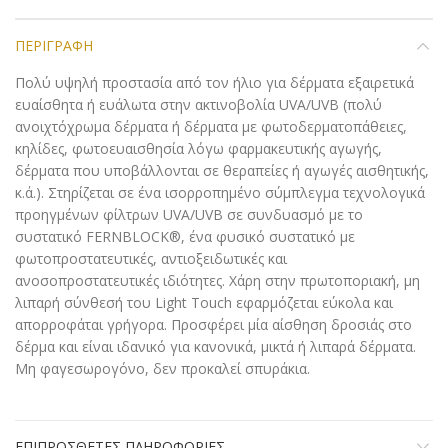
ΠΕΡΙΓΡΑΦΉ
Πολύ υψηλή προστασία από τον ήλιο για δέρματα εξαιρετικά
ευαίσθητα ή ευάλωτα στην ακτινοβολία UVA/UVB (πολύ
ανοιχτόχρωμα δέρματα ή δέρματα με φωτοδερματοπάθειες,
κηλίδες, φωτοευαισθησία λόγω φαρμακευτικής αγωγής,
δέρματα που υποβάλλονται σε θεραπείες ή αγωγές αισθητικής,
κ.ά.). Στηρίζεται σε ένα ισορροπημένο σύμπλεγμα τεχνολογικά
προηγμένων φίλτρων UVA/UVB σε συνδυασμό με το
συστατικό FERNBLOCK®, ένα φυσικό συστατικό με
φωτοπροστατευτικές, αντιοξειδωτικές και
ανοσοπροστατευτικές ιδιότητες. Χάρη στην πρωτοποριακή, μη
λιπαρή σύνθεσή του Light Touch εφαρμόζεται εύκολα και
απορροφάται γρήγορα. Προσφέρει μία αίσθηση δροσιάς στο
δέρμα και είναι ιδανικό για κανονικά, μικτά ή λιπαρά δέρματα.
Μη φαγεσωρογόνο, δεν προκαλεί σπυράκια.
ΕΠΙΠΡΌΣΘΕΤΕΣ ΠΛΗΡΟΦΟΡΊΕΣ