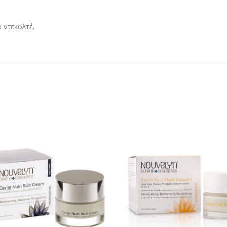
 ντεκολτέ.