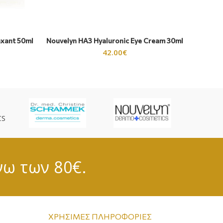
axant 50ml
Nouvelyn HA3 Hyaluronic Eye Cream 30ml
Hel
42.00
€
CS
νω των 80€.
ΧΡΉΣΙΜΕΣ ΠΛΗΡΟΦΟΡΊΕΣ