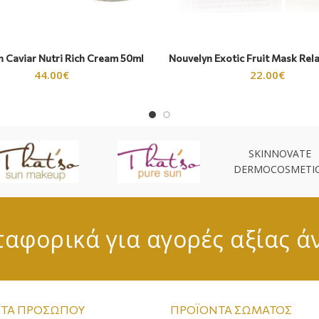
 Caviar Nutri Rich Cream 50ml
Nouvelyn Exotic Fruit Mask Rel
44.00
€
22.00
€
SKINNOVATE
DERMOCOSMETI
αφορικά για αγορές αξίας ά
ΤΑ ΠΡΟΣΏΠΟΥ
ΠΡΟΪΌΝΤΑ ΣΏΜΑΤΟΣ