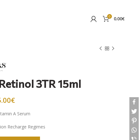
0
0.00
€
 Retinol 3TR 15ml
5.00
€
itamin A Serum
tion Recharge Regimes
ol 3TR 15ml ποσότητα