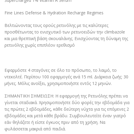
Supercharged 1% Vitamin A Serum
Fine Lines Defense & Hydration Recharge Regimes
Βελτιώνοντας τους ορούς ρετινόλης με τις καλύτερες
προσθέτωντας το ενισχυτικό των ρετινοειδών την climbazole
και μια θρεπτική βάση σκουαλάνης. Ενισχύοντας τη δύναμη της
ρετινόλης χωρίς επιπλέον ερεθισμό
Εφαρμόστε 4 σταγόνες σε όλο το πρόσωπο, το λαιμό, το
ντεκολτέ. Περίπου 100 εφαρμογές ανά 15 ml. Διάρκεια ζωής: 30
μήνες. Μόλις ανοίξει, χρησιμοποιήστε εντός 12 μηνών.
ΣΗΜΑΝΤΙΚΗ ΣΗΜΕΙΩΣΗ: Η εφαρμογή της Ρετινόλης πρέπει να
γίνεται σταδιακά. Χρησιμοποιήστε δύο φορές την εβδομάδα για
τις πρώτες 2 εβδομάδες, κάθε δεύτερη νύχτα για τις επόμενες 2
εβδομάδες και μετά κάθε βράδυ. Συμβουλευτείτε έναν γιατρό
εάν θηλάζετε ή είστε έγκυος πριν από τη χρήση. Να
φυλάσσεται μακριά από παιδιά.