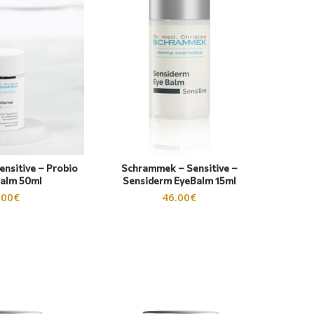
nsitive – Probio
Schrammek – Sensitive –
Balm 50ml
Sensiderm EyeBalm 15ml
.00
€
46.00
€