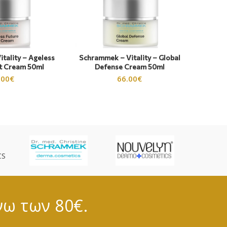
tality – Ageless
Schrammek – Vitality – Global
ht Cream 50ml
Defense Cream 50ml
.00
€
66.00
€
CS
νω των 80€.