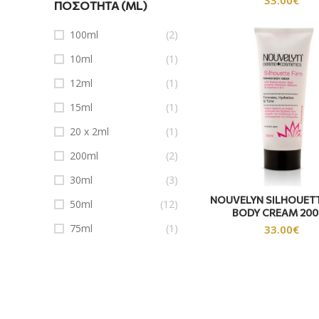
ΠΟΣΌΤΗΤΑ (ML)
100ml
(2)
10ml
(1)
12ml
(1)
15ml
(1)
20 x 2ml
(1)
200ml
(2)
30ml
(3)
NOUVELYN SILHOUETT
50ml
(12)
BODY CREAM 200
75ml
(1)
33.00
€