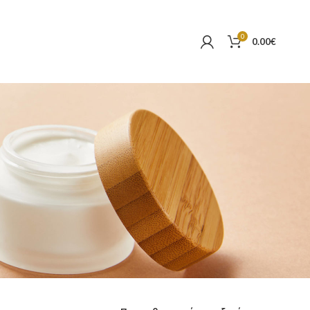
0
0.00
€