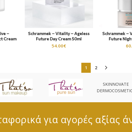
ive –
Schrammek – Vitality – Ageless
Schrammek – Vi
ct Cream
Future Day Cream 50ml
Future Nig
54.00
€
60
1
2
SKINNOVATE
DERMOCOSMETI
αφορικά για αγορές αξίας ά