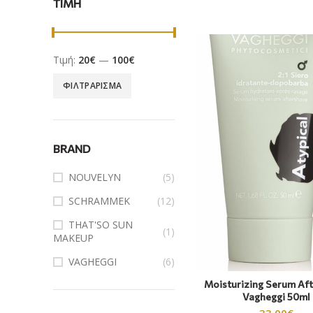
ΤΙΜΗ
Τιμή:
20€
—
100€
ΦΙΛΤΡΆΡΙΣΜΑ
BRAND
NOUVELYN
(5)
SCHRAMMEK
(12)
THAT'SO SUN
(1)
MAKEUP
VAGHEGGI
(6)
Moisturizing Serum Af
Vagheggi 50ml
33.00
€