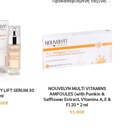
NOUVELYN MULTI VITAMINS
 LIFT SERUM 30
AMPOULES (with Pumkin &
ml
Safflower Extract, Vitamins A, E &
.00
€
F) 20 * 2 ml
55.00
€