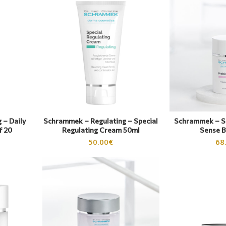
 – Daily
Schrammek – Regulating – Special
Schrammek – Se
f 20
Regulating Cream 50ml
Sense 
50.00
€
68