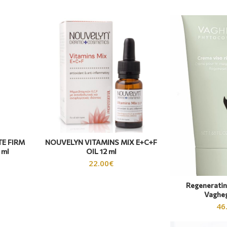
E FIRM
NOUVELYN VITAMINS MIX E+C+F
 ml
OIL 12 ml
22.00
€
Regenerati
Vaghe
46