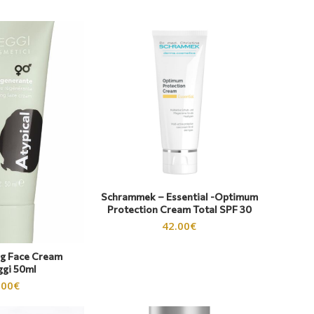
Schrammek – Essential -Optimum
Protection Cream Total SPF 30
42.00
€
ng Face Cream
ggi 50ml
.00
€