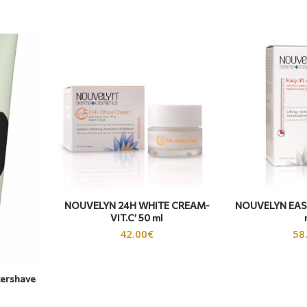
NOUVELYN 24H WHITE CREAM-
NOUVELYN EASY
VIT.C’ 50 ml
42.00
€
58
tershave