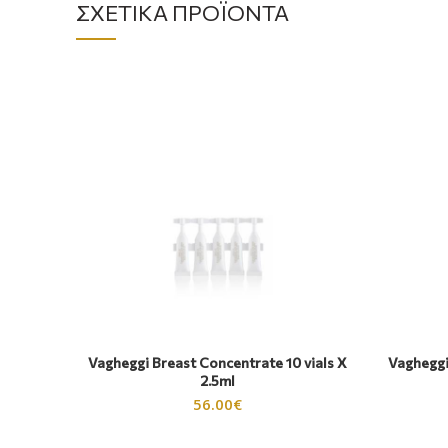
ΣΧΕΤΙΚΆ ΠΡΟΪΌΝΤΑ
Vagheggi Breast Concentrate 10 vials X
Vagheggi
2.5ml
56.00
€