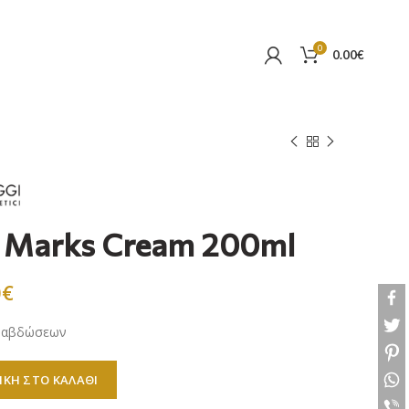
0
0.00
€
ch Marks Cream 200ml
0
€
 ραβδώσεων
 Marks Cream 200ml ποσότητα
ΚΗ ΣΤΟ ΚΑΛΆΘΙ