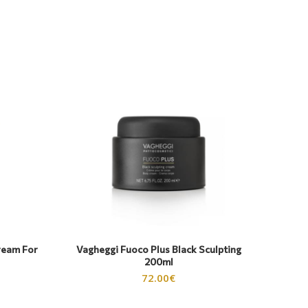
ream For
Vagheggi Fuoco Plus Black Sculpting
Schra
200ml
72.00
€