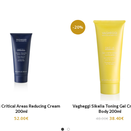
-20%
 Critical Areas Reducing Cream
Vagheggi Sikelia Toning Gel C
200ml
Body 200ml
52.00
€
38.40
€
48.00
€