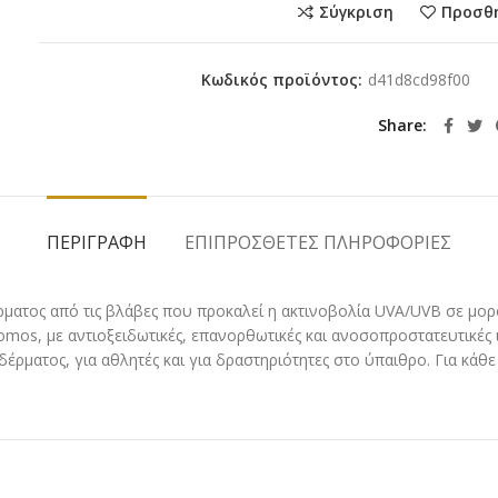
Σύγκριση
Προσθ
Κωδικός προϊόντος:
d41d8cd98f00
Share
ΠΕΡΙΓΡΑΦΉ
ΕΠΙΠΡΌΣΘΕΤΕΣ ΠΛΗΡΟΦΟΡΊΕΣ
ατος από τις βλάβες που προκαλεί η ακτινοβολία UVA/UVB σε μορφ
os, με αντιοξειδωτικές, επανορθωτικές και ανοσοπροστατευτικές ι
 δέρματος, για αθλητές και για δραστηριότητες στο ύπαιθρο. Για κάθ