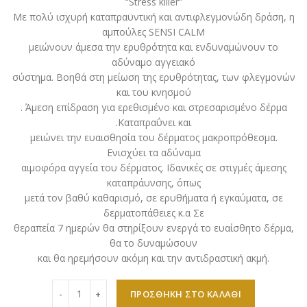
“Stress killer”
Με πολύ ισχυρή καταπραϋντική και αντιφλεγμονώδη δράση, η
αμπούλες SENSI CALM
μειώνουν άμεσα την ερυθρότητα και ενδυναμώνουν το
αδύναμο αγγειακό
σύστημα. Βοηθά στη μείωση της ερυθρότητας, των φλεγμονών
και του κνησμού
. Άμεση επίδραση για ερεθισμένο και στρεσαρισμένο δέρμα
.Καταπραΰνει και
μειώνει την ευαισθησία του δέρματος μακροπρόθεσμα.
Ενισχύει τα αδύναμα
αιμοφόρα αγγεία του δέρματος. Ιδανικές σε στιγμές άμεσης
καταπράυνσης, όπως
μετά τον βαθύ καθαρισμό, σε ερυθήματα ή εγκαύματα, σε
δερματοπάθειες κ.α Σε
θεραπεία 7 ημερών θα στηρίξουν ενεργά το ευαίσθητο δέρμα,
θα το δυναμώσουν
και θα ηρεμήσουν ακόμη και την αντιδραστική ακμή.
Schrammek - Sensitive - Calm Plus Ampoules 7x2ml ποσ
ΠΡΟΣΘΉΚΗ ΣΤΟ ΚΑΛΆΘΙ