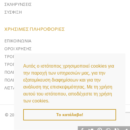
ΣΚΛΗΡΥΝΣΕΙΣ
ΣΥΣΦΙΞΗ
ΧΡΉΣΙΜΕΣ ΠΛΗΡΟΦΟΡΊΕΣ
ΕΠΙΚΟΙΝΩΝΊΑ
ΌΡΟΙ ΧΡΉΣΗΣ
ΤΡΌΠΟΙ ΠΛΗΡΩΜΉΣ
ΤΡΌΠΟΙ ΑΠΟΣΤΟΛΉΣ
Αυτός ο ιστότοπος χρησιμοποιεί cookies για
ΠΟΛΙΤΙΚΉ ΕΠΙΣΤΡΟΦΏΝ
την παροχή των υπηρεσιών μας, για την
ΠΟΛΙΤΙΚΉ ΠΡΟΣΤΑΣΊΑΣ ΔΕΔΟΜΈΝΩΝ
εξατομίκευση διαφημίσεων και για την
ανάλυση της επισκεψιμότητας. Με τη χρήση
ΛΊΣΤΑ COOKIES
αυτού του ιστότοπου, αποδέχεστε τη χρήση
των cookies.
© 2020 Medi Aesthetics, All Rights Reserved | Powered by
Το κατάλαβα!