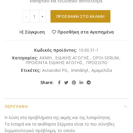
καθαρτικό και ενυδατικό αποτέλεσμα.
Schrammek - Regulating - Impurity Stop Ampullen 7x2ml
ΠΡΟΣΘΉΚΗ ΣΤΟ ΚΑΛΆΘΙ
Σύγκριση
Προσθήκη στα Αγαπημένα
Κωδικός προϊόντος:
10.00.31-1
Κατηγορίες:
ΑΚΜΗ
,
ΕΙΔΙΚΗΣ ΑΓΩΓΗΣ
,
ΟΡΟΙ-SERUM
,
ΠΡΟΪΟΝΤΑ ΕΙΔΙΚΗΣ ΑΓΩΓΗΣ
,
ΠΡΟΣΩΠΟ
Ετικέτες:
Acnacidol PG
,
Imindinyl
,
Αμαμελίδα
Share
ΠΕΡΙΓΡΑΦΉ
Η λύση στα προβλήματα της ακμής και της λιπαρότητας
Τα λιπαρά και τα ακάθαρτα δέρματα είναι το πιο σύνηθες
δερματολογικό πρόβλημα, το οποίο