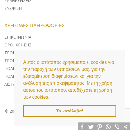
ΣΚΛΗΡΥΝΣΕΙΣ
ΣΥΣΦΙΞΗ
ΧΡΉΣΙΜΕΣ ΠΛΗΡΟΦΟΡΊΕΣ
ΕΠΙΚΟΙΝΩΝΊΑ
ΌΡΟΙ ΧΡΉΣΗΣ
ΤΡΌΠΟΙ ΠΛΗΡΩΜΉΣ
ΤΡΌΠΟΙ ΑΠΟΣΤΟΛΉΣ
Αυτός ο ιστότοπος χρησιμοποιεί cookies για
ΠΟΛΙΤΙΚΉ ΕΠΙΣΤΡΟΦΏΝ
την παροχή των υπηρεσιών μας, για την
ΠΟΛΙΤΙΚΉ ΠΡΟΣΤΑΣΊΑΣ ΔΕΔΟΜΈΝΩΝ
εξατομίκευση διαφημίσεων και για την
ανάλυση της επισκεψιμότητας. Με τη χρήση
ΛΊΣΤΑ COOKIES
αυτού του ιστότοπου, αποδέχεστε τη χρήση
των cookies.
© 2020 Medi Aesthetics, All Rights Reserved | Powered by
Το κατάλαβα!