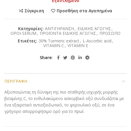
Εξαντλημένο
Σύγκριση
Προσθήκη στα Αγαπημένα
Κατηγορίες:
ΑΝΤΙΓΗΡΑΝΣΗ
,
ΕΙΔΙΚΗΣ ΑΓΩΓΗΣ
,
ΟΡΟΙ-SERUM
,
ΠΡΟΪΟΝΤΑ ΕΙΔΙΚΗΣ ΑΓΩΓΗΣ
,
ΠΡΟΣΩΠΟ
Ετικέτες:
30% Turmeric extract
,
L-Ascorbic acid
,
VITAMIN C
,
VITAMIN E
Share
ΠΕΡΙΓΡΑΦΉ
Αξιοποιώντας τη δύναμη της πιο σταθερής ισχυρής μορφής
βιταμίνης C, το ενθυλακώμενο ασκορβικό οξύ συνδυάζεται με
ένα εξαιρετικό αντιοξειδωτικό, το φερουλικό οξύ, σε ένα
γρήγορο απορροφήσιμο ορό για το πρωί