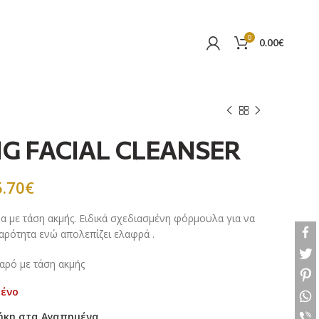
0
0.00
€
G FACIAL CLEANSER
5.70
€
α με τάση ακμής. Ειδικά σχεδιασμένη φόρμουλα για να
αρότητα ενώ απολεπίζει ελαφρά .
ρό με τάση ακμής
μένο
ήκη στα Αγαπημένα