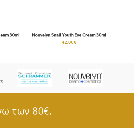
ream 30ml
Nouvelyn Snail Youth Eye Cream 30ml
No
42.00
€
CS
νω των 80€.