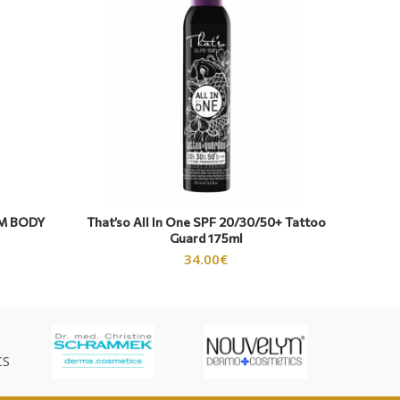
M BODY
That’so All In One SPF 20/30/50+ Tattoo
Vaghe
Guard 175ml
34.00
€
CS