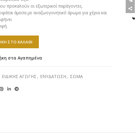
ου προκαλούν οι εξωτερικοί παράγοντες.
οφάται άμεσα με αναζωογονητικό άρωμα για χέρια και
αφήνει
υφή.
 Handsome Care Κρέμα χεριών ποσότητα
ΚΗ ΣΤΟ ΚΑΛΆΘΙ
ήκη στα Αγαπημένα
:
ΕΙΔΙΚΗΣ ΑΓΩΓΗΣ
,
ΕΝΥΔΑΤΩΣΗ
,
ΣΩΜΑ