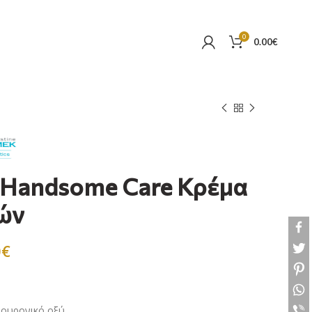
0
0.00
€
– Handsome Care Κρέμα
ών
0
€
λουρονικό οξύ.