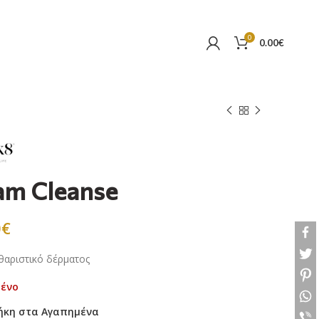
0
0.00
€
m Cleanse
0
€
θαριστικό δέρματος
μένο
ήκη στα Αγαπημένα