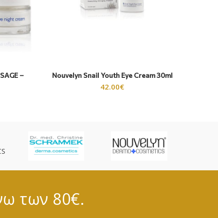
SAGE –
Nouvelyn Snail Youth Eye Cream 30ml
Helioc
42.00
€
CS
νω των 80€.