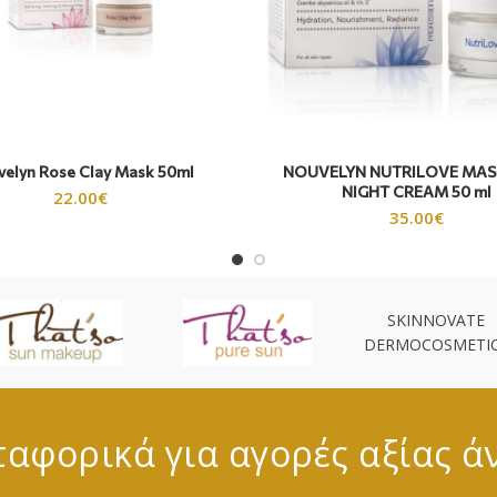
elyn Rose Clay Mask 50ml
NOUVELYN NUTRILOVE MAS
NIGHT CREAM 50 ml
22.00
€
35.00
€
SKINNOVATE
DERMOCOSMETI
αφορικά για αγορές αξίας ά