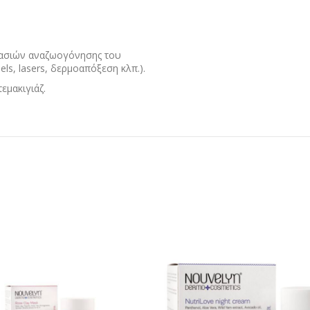
κασιών αναζωογόνησης του
peels, lasers, δερμοαπόξεση κλπ.).
εμακιγιάζ.