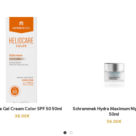
e Gel Cream Color SPF 50 50ml
Schrammek Hydra Maximum Ni
50ml
38.00
€
56.00
€