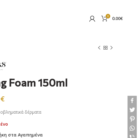
0
0.00
€
ng Foam 150ml
0
€
ροβληματικά δέρματα
μένο
ήκη στα Αγαπημένα