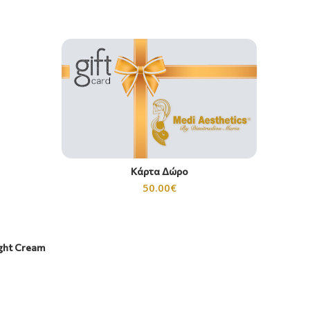
Κάρτα Δώρο
50.00
€
ght Cream
No