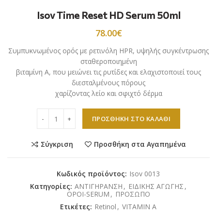
Isov Time Reset HD Serum 50ml
78.00
€
Συμπυκνωμένος ορός με ρετινόλη HPR, υψηλής συγκέντρωσης
σταθεροποιημένη
βιταμίνη Α, που μειώνει τις ρυτίδες και ελαχιστοποιεί τους
διεσταλμένους πόρους
χαρίζοντας λείο και σφιχτό δέρμα
Isov Time Reset HD Serum 50ml ποσότητα
ΠΡΟΣΘΉΚΗ ΣΤΟ ΚΑΛΆΘΙ
Σύγκριση
Προσθήκη στα Αγαπημένα
Κωδικός προϊόντος:
Isov 0013
Κατηγορίες:
ΑΝΤΙΓΗΡΑΝΣΗ
,
ΕΙΔΙΚΗΣ ΑΓΩΓΗΣ
,
ΟΡΟΙ-SERUM
,
ΠΡΟΣΩΠΟ
Ετικέτες:
Retinol
,
VITAMIN A