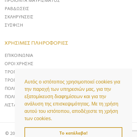
ΠΡΟΪΟΝΤΑ ΜΑΥΡΙΣΜΑΤΟΣ
ΡΑΒΔΩΣΕΙΣ
ΣΚΛΗΡΥΝΣΕΙΣ
ΣΥΣΦΙΞΗ
ΧΡΉΣΙΜΕΣ ΠΛΗΡΟΦΟΡΊΕΣ
ΕΠΙΚΟΙΝΩΝΊΑ
ΌΡΟΙ ΧΡΉΣΗΣ
ΤΡΌΠΟΙ ΠΛΗΡΩΜΉΣ
ΤΡΌΠΟΙ ΑΠΟΣΤΟΛΉΣ
Αυτός ο ιστότοπος χρησιμοποιεί cookies για
ΠΟΛΙΤΙΚΉ ΕΠΙΣΤΡΟΦΏΝ
την παροχή των υπηρεσιών μας, για την
ΠΟΛΙΤΙΚΉ ΠΡΟΣΤΑΣΊΑΣ ΔΕΔΟΜΈΝΩΝ
εξατομίκευση διαφημίσεων και για την
ανάλυση της επισκεψιμότητας. Με τη χρήση
ΛΊΣΤΑ COOKIES
αυτού του ιστότοπου, αποδέχεστε τη χρήση
των cookies.
© 2020 Medi Aesthetics, All Rights Reserved | Powered by
Το κατάλαβα!