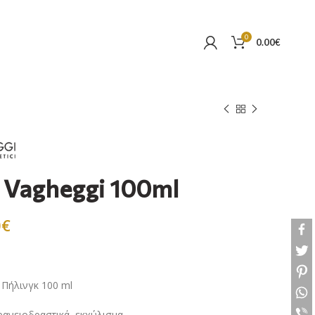
0
0.00
€
r Vagheggi 100ml
0
€
 Πήλινγκ 100 ml
ανειοδραστικά, εκχύλισμα