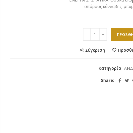
σπόρους κάνναβης, μπαμ
Gel Scrub Cleanser Vagh
ΠΡΟΣΘΉ
Σύγκριση
Προσθ
Κατηγορία:
AΝΔ
Share