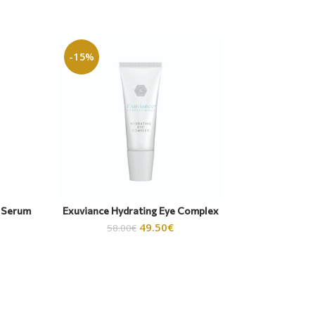
-15%
g Serum
Exuviance Hydrating Eye Complex
49.50
€
58.00
€