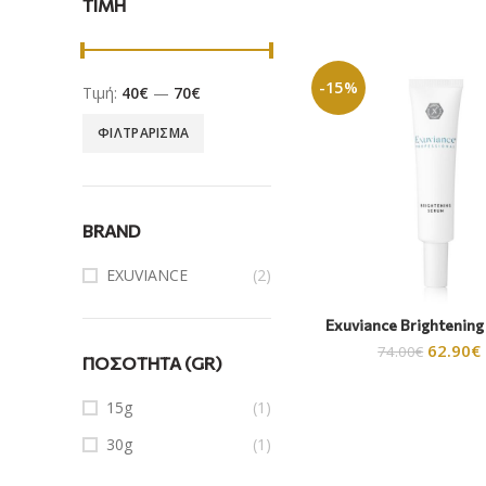
ΤΙΜΗ
-15%
Τιμή:
40€
—
70€
ΦΙΛΤΡΆΡΙΣΜΑ
BRAND
EXUVIANCE
(2)
Exuviance Brightenin
62.90
€
74.00
€
ΠΟΣΌΤΗΤΑ (GR)
15g
(1)
30g
(1)