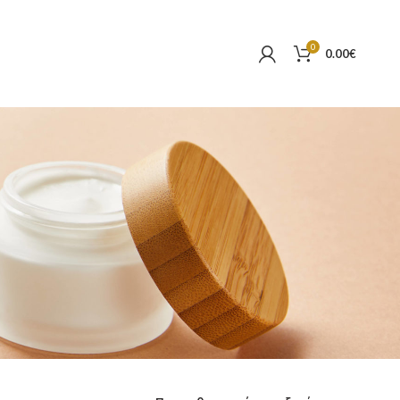
0
0.00
€