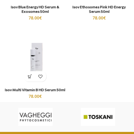
Isov Blue Energy HD Serum &
Isov Ethosomes Pink HD Energy
Exosomes 50ml
Serum 50ml
78.00
€
78.00
€
Isov Multi Vitamin B HD Serum 50ml
78.00
€