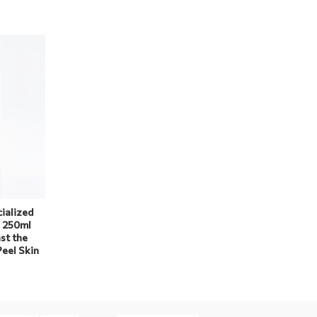
ialized
a 250ml
st the
eel Skin