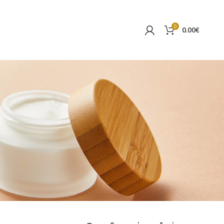
0
0.00
€