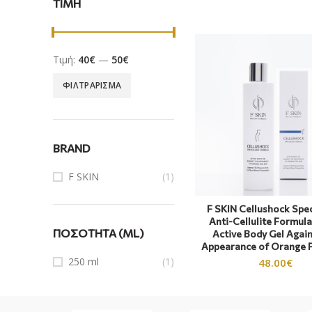
ΤΙΜΗ
Τιμή:
40€
—
50€
ΦΙΛΤΡΆΡΙΣΜΑ
BRAND
F SKIN
(1)
F SKIN Cellushock Spec
Anti-Cellulite Formul
ΠΟΣΌΤΗΤΑ (ML)
Active Body Gel Again
Appearance of Orange P
250 ml
(1)
48.00
€