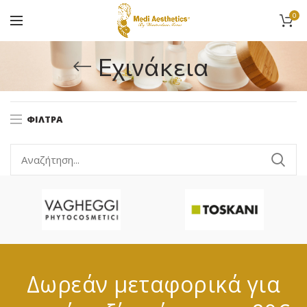
0
Εχινάκεια
ΦΊΛΤΡΑ
Δωρεάν μεταφορικά για