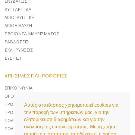
ΕΝΥΔΑΤΩΣΗ
ΚΥΤΤΑΡΙΤΙΔΑ
ΛΙΠΟΓΛΥΠΤΙΚΗ
ΛΙΠΟΔΙΑΛΥΣΗ
ΠΡΟΪΟΝΤΑ ΜΑΥΡΙΣΜΑΤΟΣ
ΡΑΒΔΩΣΕΙΣ
ΣΚΛΗΡΥΝΣΕΙΣ
ΣΥΣΦΙΞΗ
ΧΡΉΣΙΜΕΣ ΠΛΗΡΟΦΟΡΊΕΣ
ΕΠΙΚΟΙΝΩΝΊΑ
ΌΡΟΙ ΧΡΉΣΗΣ
ΤΡΌΠΟΙ ΠΛΗΡΩΜΉΣ
Αυτός ο ιστότοπος χρησιμοποιεί cookies για
ΤΡΌΠΟΙ ΑΠΟΣΤΟΛΉΣ
την παροχή των υπηρεσιών μας, για την
εξατομίκευση διαφημίσεων και για την
ΠΟΛΙΤΙΚΉ ΕΠΙΣΤΡΟΦΏΝ
ανάλυση της επισκεψιμότητας. Με τη χρήση
ΠΟΛΙΤΙΚΉ ΠΡΟΣΤΑΣΊΑΣ ΔΕΔΟΜΈΝΩΝ
αυτού του ιστότοπου, αποδέχεστε τη χρήση