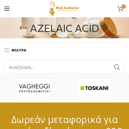
0
AZELAIC ACID
ΦΊΛΤΡΑ
Δωρεάν μεταφορικά για