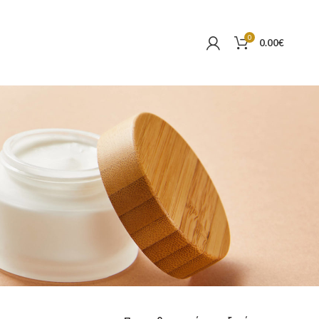
0
0.00
€