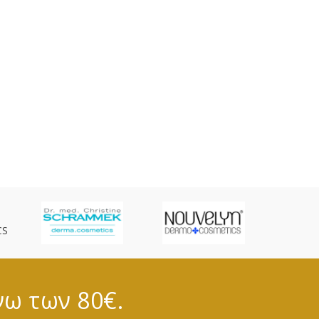
CS
νω των 80€.