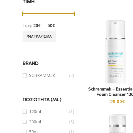
ΤΙΜΗ
Τιμή:
20€
—
50€
ΦΙΛΤΡΆΡΙΣΜΑ
BRAND
SCHRAMMEK
(5)
Schrammek – Essential
Foam Cleanser 12
ΠΟΣΌΤΗΤΑ (ML)
29.00
€
120ml
(1)
200ml
(3)
50ml
(1)