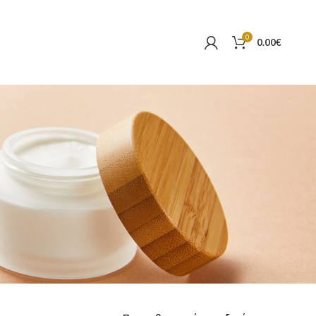
0
0.00
€